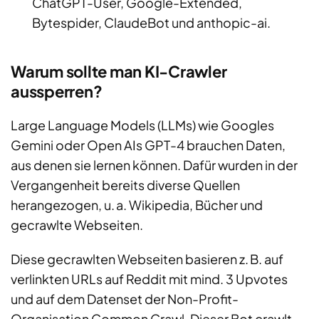
ChatGPT-User, Google-Extended,
Bytespider, ClaudeBot und anthopic-ai.
Warum
sollte man KI-Crawler
aussperren
?
Large Language Models (LLMs) wie Googles
Gemini oder Open AIs GPT-4 brauchen Daten,
aus denen sie lernen können. Dafür wurden in der
Vergangenheit bereits diverse Quellen
herangezogen, u. a. Wikipedia, Bücher und
gecrawlte Webseiten.
Diese gecrawlten Webseiten basieren z. B. auf
verlinkten URLs auf Reddit mit mind. 3 Upvotes
und auf dem Datenset der Non-Profit-
Organisation Common Crawl. Dieser Bot crawlt