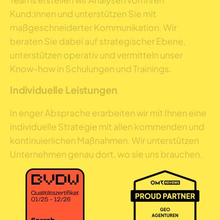
Kund:innen und unterstützen Sie mit
maßgeschneiderter Kommunikation. Wir
beraten Sie dabei auf strategischer Ebene,
unterstützen operativ und vermitteln unser
Know-how in Schulungen und Trainings.
Individuelle Leistungen
In enger Absprache erarbeiten wir mit Ihnen eine
individuelle Strategie mit allen kommenden und
kontinuierlichen Maßnahmen. Wir unterstützen
Unternehmen genau dort, wo sie uns brauchen.