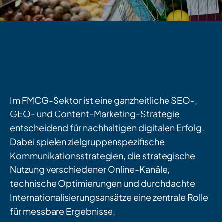
Im FMCG-Sektor ist
eine ganzheitliche
SEO-,
GEO- und Content-Marketing-Strategie
entscheidend für nachhaltigen digitale
n
Erfolg
.
Dabei spielen
z
ielgruppenspezifische
Kommunikationsstrategie
n
, die
strategische
Nutzung verschiedener Online-Kanäle,
technische Optimierungen und
durchdachte
Internationalisierungs
ansätze
eine zentrale Rolle
für messbare Ergebnisse.