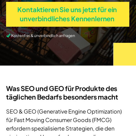
Kontaktieren Sie uns jetzt für ein
unverbindliches Kennenlernen
Kostenfrei & unverbindlich anfragen
Was SEO und GEO für Produkte des
täglichen Bedarfs besonders macht
SEO & GEO (Generative Engine Optimization)
für
Fast Moving Consumer
Goods
(FMCG)
erfordern spezi
alisierte
Strategien,
die den