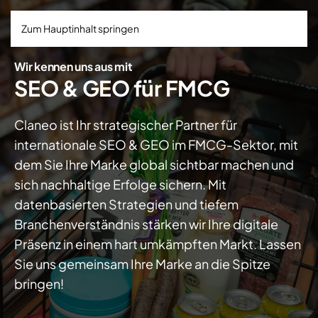
Zum Hauptinhalt springen
Wir kennen uns aus mit
SEO & GEO für FMCG
Claneo
is
t Ihr
strategischer Partner
für
internationale SEO & GEO im FMCG-Sektor,
mit
dem Sie Ihre Marke global sichtbar machen
und
sich nachhaltige Erfolge sichern
.
Mit
datenbasierten Strategien
und
tiefem
Branchenverständnis
stärken wir Ihre digitale
Präsenz
in einem hart umkämpften Markt
.
Lassen
Sie uns gemeinsam Ihre Marke an die Spitze
bringen
!