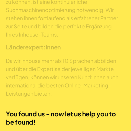
zu können, ist eine kontinuierliche
Suchmaschinenoptimierung notwendig. Wir
stehen Ihnen fortlaufend als erfahrener Partner
zur Seite und bilden die perfekte Ergänzung
Ihres Inhouse-Teams.
Länderexpert:innen
Da wir inhouse mehr als 10 Sprachen abbilden
und über die Expertise der jeweiligen Märkte
verfügen, können wir unseren Kund:innen auch
international die besten Online-Marketing-
Leistungen bieten.
You found us - now let us help you to
be found!