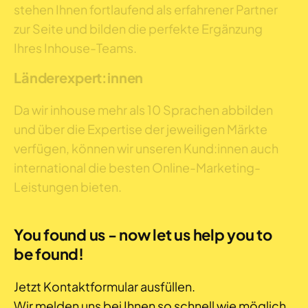
stehen Ihnen fortlaufend als erfahrener Partner
zur Seite und bilden die perfekte Ergänzung
Ihres Inhouse-Teams.
Länderexpert:innen
Da wir inhouse mehr als 10 Sprachen abbilden
und über die Expertise der jeweiligen Märkte
verfügen, können wir unseren Kund:innen auch
international die besten Online-Marketing-
Leistungen bieten.
You found us - now let us help you to
be found!
Jetzt Kontaktformular ausfüllen.
Wir melden uns bei Ihnen so schnell wie möglich