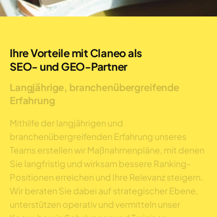
Ihre Vorteile mit Claneo als
SEO- und GEO-Partner
Langjährige, branchenübergreifende
Erfahrung
Mithilfe der langjährigen und
branchenübergreifenden Erfahrung unseres
Teams erstellen wir Maßnahmenpläne, mit denen
Sie langfristig und wirksam bessere Ranking-
Positionen erreichen und Ihre Relevanz steigern.
Wir beraten Sie dabei auf strategischer Ebene,
unterstützen operativ und vermitteln unser