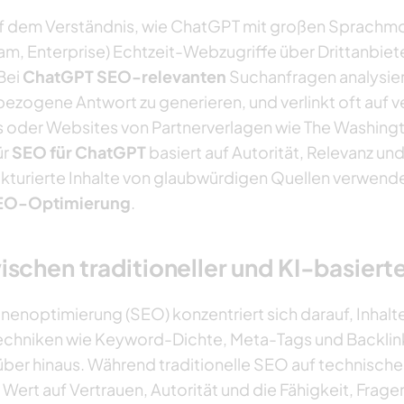
uf dem Verständnis, wie ChatGPT mit großen Sprachmo
eam, Enterprise) Echtzeit-Webzugriffe über Drittanbiet
 Bei
ChatGPT SEO-relevanten
Suchanfragen analysier
bezogene Antwort zu generieren, und verlinkt oft auf 
s oder Websites von Partnerverlagen wie The Washingt
ür
SEO für ChatGPT
basiert
auf Autorität, Relevanz und
ukturierte Inhalte von glaubwürdigen Quellen verwende
EO-Optimierung
.
schen traditioneller und KI-basiert
nenoptimierung (SEO) konzentriert sich darauf, Inha
 Techniken wie Keyword-Dichte, Meta-Tags und Backlin
ber hinaus. Während traditionelle SEO auf technisc
Wert auf Vertrauen, Autorität und die Fähigkeit, Fragen