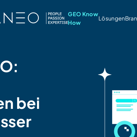
GEO Know
Lösungen
Bra
How
EO:
n bei
sser