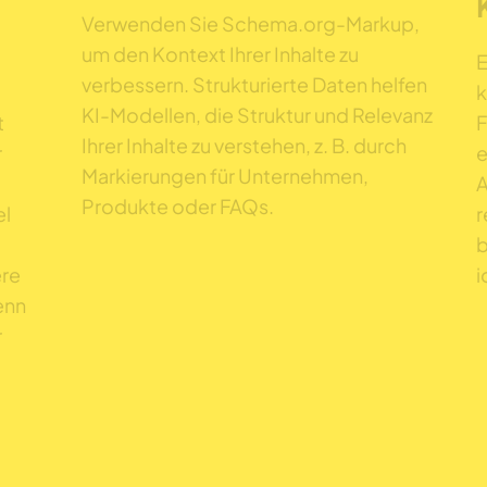
Verwenden Sie Schema.org-Markup,
um den Kontext Ihrer Inhalte zu
E
verbessern. Strukturierte Daten helfen
k
KI-Modellen, die Struktur und Relevanz
t
F
Ihrer Inhalte zu verstehen, z. B. durch
r
e
Markierungen für Unternehmen,
A
Produkte oder FAQs.
el
r
b
ere
i
enn
r