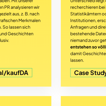
aben. Mit unserer
Unterschied liegt d
en PR analysieren wir
recherchieren bei
zielt aus, z. B. nach
Statistikämtern o
rafischen Merkmalen
Institutionen, er
. So lassen sich
Anfragen und dir
und Geschichten
bestehende Datens
usiv.
niemand zuvor get
entstehen so völ
damit Geschichte
lassen.
al/kaufDA
Case Study