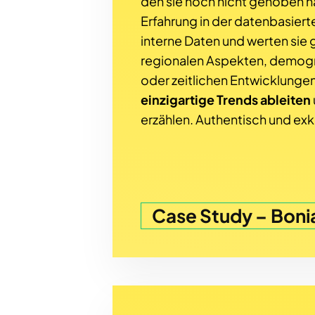
den sie noch nicht gehoben h
Erfahrung in der datenbasiert
interne Daten und werten sie ge
regionalen Aspekten, demog
oder zeitlichen Entwicklungen
einzigartige Trends ableiten
erzählen. Authentisch und exkl
Case Study – Boni