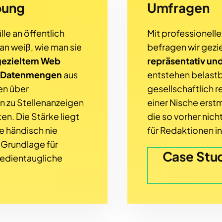
bung
Umfragen
lle an öffentlich
Mit professionell
an weiß, wie man sie
befragen wir gezie
gezieltem Web
repräsentativ un
e Datenmengen
aus
entstehen belastb
en über
gesellschaftlich 
n zu Stellenanzeigen
einer Nische erst
n. Die Stärke liegt
die so vorher nich
ie händisch nie
für Redaktionen in
 Grundlage für
Case Stu
medientaugliche