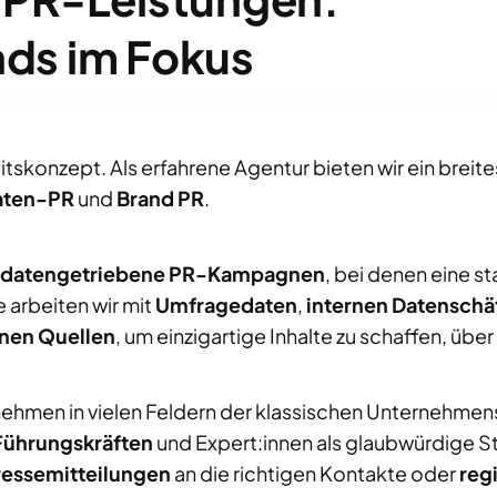
nds im Fokus
nheitskonzept. Als erfahrene Agentur bieten wir ein bre
aten-PR
und
Brand PR
.
datengetriebene PR-Kampagnen
, bei denen eine s
 arbeiten wir mit
Umfragedaten
,
internen Datenschä
nen Quellen
, um einzigartige Inhalte zu schaffen, übe
nehmen in vielen Feldern der klassischen Unternehme
Führungskräften
und Expert:innen als glaubwürdige S
ressemitteilungen
an die richtigen Kontakte oder
reg