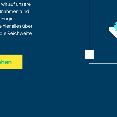
 wir auf unsere
aßnahmen rund
 Engine
 hier alles über
 die Reichweite
öhen