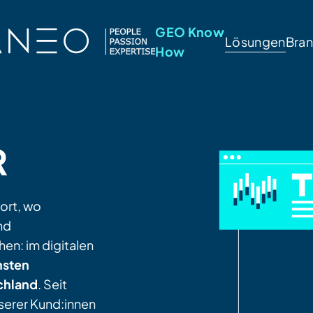
GEO Know
Lösungen
Bra
How
R
dort, wo
nd
en: im digitalen
nsten
schland
. Seit
nserer Kund:innen