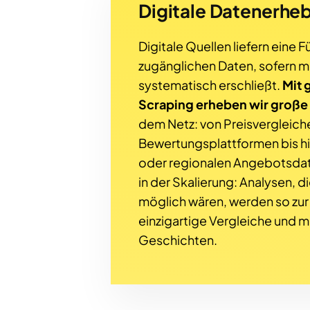
Digitale Datenerhe
Digitale Quellen liefern eine Fü
zugänglichen Daten, sofern m
systematisch erschließt.
Mit 
Scraping erheben wir groß
dem Netz: von Preisvergleich
Bewertungsplattformen bis hi
oder regionalen Angebotsdate
in der Skalierung: Analysen, d
möglich wären, werden so zur
einzigartige Vergleiche und 
Geschichten.