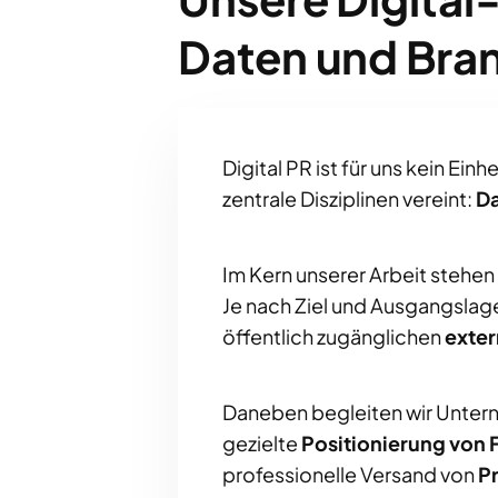
Daten und Bra
Digital PR ist für uns kein Ei
zentrale Disziplinen vereint:
D
Im Kern unserer Arbeit stehen
Je nach Ziel und Ausgangslage
öffentlich zugänglichen
exter
Daneben begleiten wir Unter
gezielte
Positionierung von 
professionelle Versand von
P