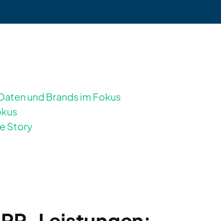
 Daten und Brands im Fokus
okus
ie Story
-PR-Leistungen: