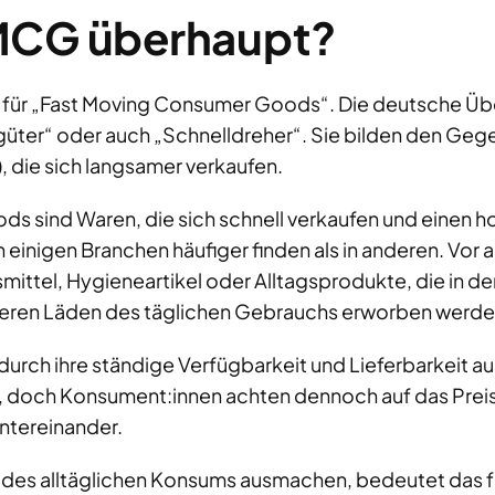
MCG überhaupt?
für „Fast Moving Consumer Goods“. Die deutsche Übe
güter“ oder auch „Schnelldreher“. Sie bilden den Geg
die sich langsamer verkaufen.
s sind Waren, die sich schnell verkaufen und einen
n einigen Branchen häufiger finden als in anderen. Vor 
ittel, Hygieneartikel oder Alltagsprodukte, die in de
eren Läden des täglichen Gebrauchs erworben werde
rch ihre ständige Verfügbarkeit und Lieferbarkeit aus.
g, doch Konsument:innen achten dennoch auf das Prei
ntereinander.
 des alltäglichen Konsums ausmachen, bedeutet das f