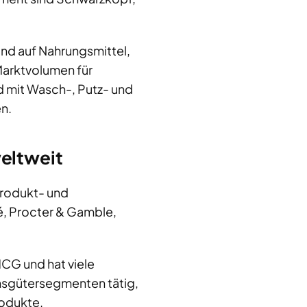
nd auf Nahrungsmittel,
Marktvolumen für
d mit Wasch-, Putz- und
en.
eltweit
rodukt- und
é, Procter & Gamble,
MCG und hat viele
chsgütersegmenten tätig,
rodukte.