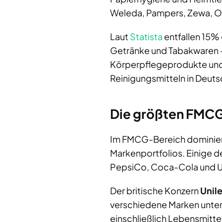
Weleda, Pampers, Zewa, Ob.
Laut
Statista
entfallen 15%
Getränke und Tabakwaren –
Körperpflegeprodukte und K
Reinigungsmitteln in Deuts
Die größten FMCG
Im FMCG-Bereich dominier
Markenportfolios. Einige d
PepsiCo, Coca-Cola und Un
Der britische Konzern
Unil
verschiedene Marken unter 
einschließlich Lebensmitt