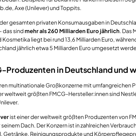
de, Axe (Unilever) und Toppits.
 der gesamten privaten Konsumausgaben in Deutschla
 das sind
mehr als 260 Milliarden Euro jährlich
. Das 
osmetika liegt bei rund 13,6 Milliarden Euro, währen
chland jährlich etwa 5 Milliarden Euro umgesetzt werd
-Produzenten in Deutschland und w
en multinationale Großkonzerne mit umfangreichen P
er weltweit größten FMCG-Hersteller:innen sind Nestl
ilever.
ever
ist einer der weltweit größten Produzenten von F
seinem Dach. Der Konzern ist in zahlreichen Verbrau
el, Getränke, Reinigungsprodukte und Körperpflegep