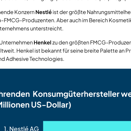
mende Konzern
Nestlé
ist der größte Nahrungsmittelher
p-FMCG-Produzenten. Aber auch im Bereich Kosmetik i
nternehmens unterstreicht.
s Unternehmen
Henkel
zu den größten FMCG-Produzente
it. Henkel ist bekannt für seine breite Palette an P
nd Adhesive Technologies.