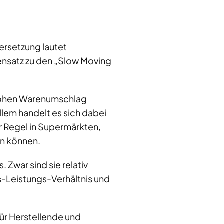
rsetzung lautet
ensatz zu den „Slow Moving
 hohen Warenumschlag
allem handelt es sich dabei
r Regel in Supermärkten,
n können.
 Zwar sind sie relativ
s-Leistungs-Verhältnis und
ür Herstellende und