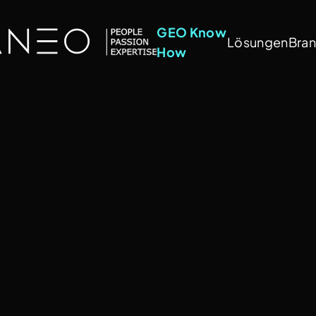
GEO Know
Lösungen
Bra
How