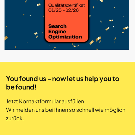
You found us - now let us help you to
be found!
Jetzt Kontaktformular ausfüllen.
Wir melden uns bei Ihnen so schnell wie möglich
zurück.