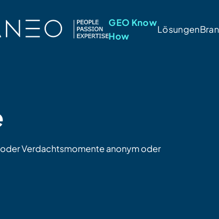
GEO Know
Lösungen
Bra
How
e
e oder Verdachtsmomente anonym oder