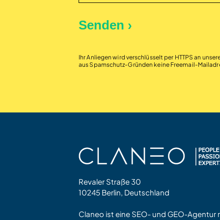
Ihr Anliegen wird verschlüsselt per HTTPS an unser
aus Spamschutz-Gründen keine Freemail-Mailadr
Revaler Straße 30
10245 Berlin, Deutschland
Claneo ist eine SEO- und GEO-Agentur mit