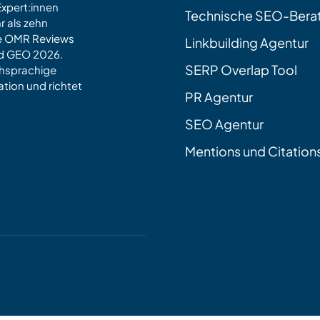
xpert:innen
Technische SEO-Bera
r als zehn
ie OMR Reviews
Linkbuilding Agentur
nd GEO 2026.
SERP Overlap Tool
chsprachige
tion und richtet
PR Agentur
SEO Agentur
Mentions und Citation