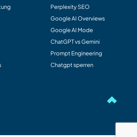
tung
Perplexity SEO
Google AI Overviews
Google AI Mode
ChatGPT vs Gemini
Prompt Engineering
s
Chatgpt sperren