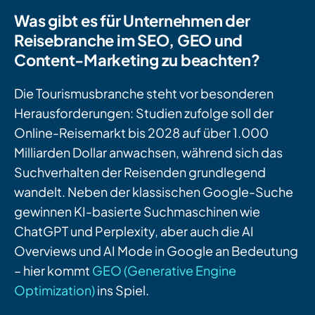
Was gibt es für Unternehmen der
Reisebranche im SEO, GEO und
Content-Marketing zu beachten?
Die Tourismusbranche steht vor besonderen
Herausforderungen:
Studien zufolge soll d
er
Online-Reisemarkt bis 2028 auf über 1.000
Milliarden Dollar anwachsen, während sich das
Suchverhalten der Reisenden grundlegend
wandelt. Neben der klassischen
Google
-Suche
gewinnen KI-basierte Suchmaschinen wie
ChatGPT und
Perplexity
, aber auch
die AI
Overviews
und
AI Mode
in Google
an Bedeutung
– hier kommt
GEO
(Generative Engine
Optimization
)
ins Spiel.