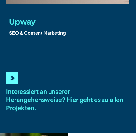
Upway
SEO & Content Marketing
D
Interessiert an unserer
Herangehensweise?
Hier geht es zu allen
Projekten.