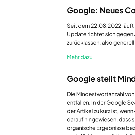
Google: Neues Co
Seit dem 22.08.2022 läuft 
Update richtet sich gegen 
zurücklassen, also generell
Mehr dazu
Google stellt Min
Die Mindestwortanzahl von 
entfallen. In der Google S
der Artikel zu kurz ist, wen
darauf hingewiesen, dass s
organische Ergebnisse bezi