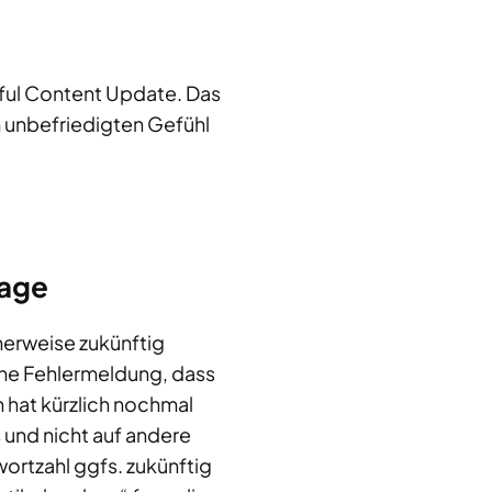
pful Content Update. Das
m unbefriedigten Gefühl
rage
herweise zukünftig
eine Fehlermeldung, dass
n hat kürzlich nochmal
 und nicht auf andere
ortzahl ggfs. zukünftig