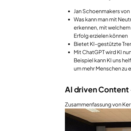
Jan Schoenmakers von H
Was kann man mit Neut
erkennen, mit welchem 
Erfolg erzielen können
Bietet KI-gestützte T
Mit ChatGPT wird KI nu
Beispiel kann KI uns he
um mehr Menschen zu e
AI driven Content
Zusammenfassung von Kerst