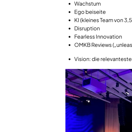
Wachstum
Ego beiseite
KI (kleines Team von 3,
Disruption
Fearless Innovation
OMKB Reviews („unleash
Vision: die relevantest