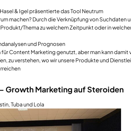
asel & Igel präsentierte das Tool Neutrum
rum machen? Durch die Verknüpfung von Suchdaten un
Produkt/Thema zu welchem Zeitpunkt oder in welcher
rendanalysen und Prognosen
n für Content Marketing genutzt, aber man kann damit
lfen, zu verstehen, wo wir unsere Produkte und Dienstl
rreichen
 – Growth Marketing auf Steroiden
in, Tuba und Lola