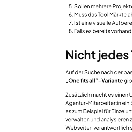
Sollen mehrere Projekt
Muss das Tool Märkte a
Ist eine visuelle Aufbe
Falls es bereits vorhan
Nicht jedes 
Auf der Suche nach der pas
„One fits all“-Variante
gib
Zusätzlich macht es einen 
Agentur-Mitarbeiter:in ein 
es zum Beispiel für Einzelu
verwalten und analysieren 
Webseiten verantwortlich s