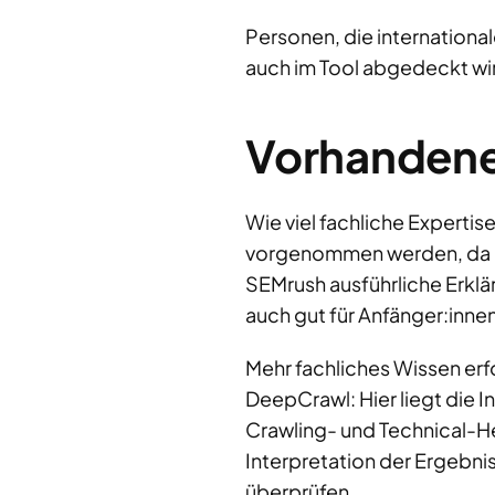
Personen, die internationa
auch im Tool abgedeckt wi
Vorhandene
Wie viel fachliche Expertis
vorgenommen werden, da da
SEMrush ausführliche Erklä
auch gut für Anfänger:innen
Mehr fachliches Wissen erf
DeepCrawl: Hier liegt die I
Crawling- und Technical-He
Interpretation der Ergebni
überprüfen.