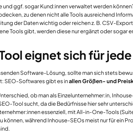
e und ggf. sogar Kund:innen verwaltet werden können
bdecken, zu denen nicht alle Tools ausreichend Inform
reitung der Daten wichtig oder reichen z. B. CSV-Expor
dene Tools gibt, werden diese nur ergänzt oder sogar e
Tool eignet sich für jed
senden Software-Lösung, sollte man sich stets bewus
t: SEO-Softwares gibt es in
allen Größen- und Preis
Unterschied, ob man als Einzelunternehmer:in, Inhouse
SEO-Tool sucht, da die Bedürfnisse hier sehr unterschi
nternehmer:innen essenziell, mit All-in-One-Tools (Sui
zu können, während Inhouse-SEOs meist nur für ein Pr
ind.