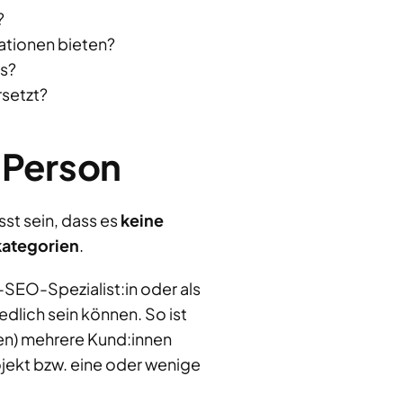
?
ationen bieten?
ts?
rsetzt?
e Person
st sein, dass es
keine
kategorien
.
-SEO-Spezialist:in oder als
edlich sein können. So ist
ten) mehrere Kund:innen
ojekt bzw. eine oder wenige