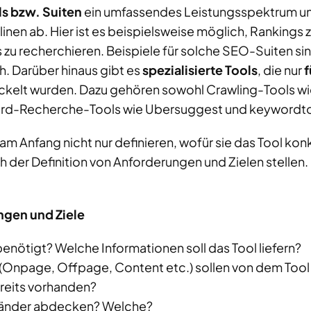
s bzw. Suiten
ein umfassendes Leistungsspektrum un
en ab. Hier ist es beispielsweise möglich, Rankings z
u recherchieren. Beispiele für solche SEO-Suiten sin
. Darüber hinaus gibt es
spezialisierte Tools
, die nur
f
ckelt wurden. Dazu gehören sowohl Crawling-Tools w
rd-Recherche-Tools wie Ubersuggest und keywordto
 am Anfang nicht nur definieren, wofür sie das Tool ko
ch der Definition von Anforderungen und Zielen stellen.
ngen und Ziele
nötigt? Welche Informationen soll das Tool liefern?
Onpage, Offpage, Content etc.) sollen von dem Too
ereits vorhanden?
 Länder abdecken? Welche?