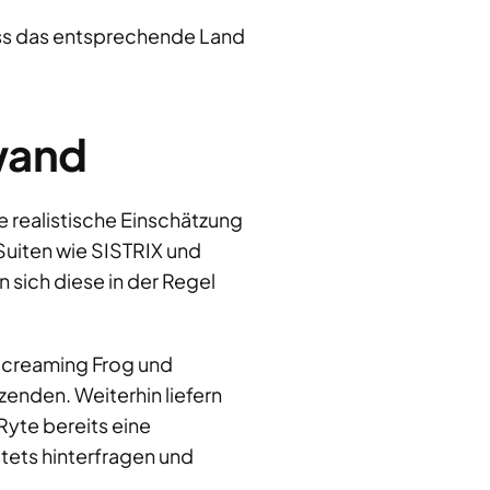
ass das entsprechende Land
wand
ne realistische Einschätzung
Suiten wie SISTRIX und
 sich diese in der Regel
 Screaming Frog und
zenden. Weiterhin liefern
Ryte bereits eine
tets hinterfragen und