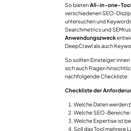
So bieten
All-in-one-Tool
verschiedenen SEO-Disziplin
untersuchen und Keywords z
Searchmetrics und SEMrush
Anwendungszweck
entwi
DeepCrawl als auch Keywo
So sollten Einsteiger:innen
sich auch Fragen hinsichtli
nachfolgende Checkliste:
Checkliste der Anforderu
Welche Daten werden be
Welche SEO-Bereiche (
Welche Expertise ist b
Soll das Tool mehrere