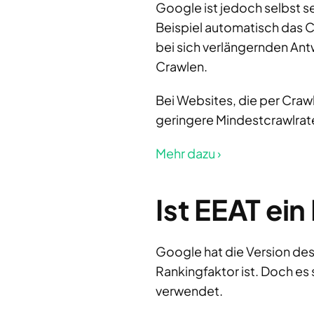
Google ist jedoch selbst s
Beispiel automatisch das C
bei sich verlängernden An
Crawlen.
Bei Websites, die per Craw
geringere Mindestcrawlrat
Mehr dazu ›
Ist EEAT ei
Google hat die Version des
Rankingfaktor ist. Doch es 
verwendet.