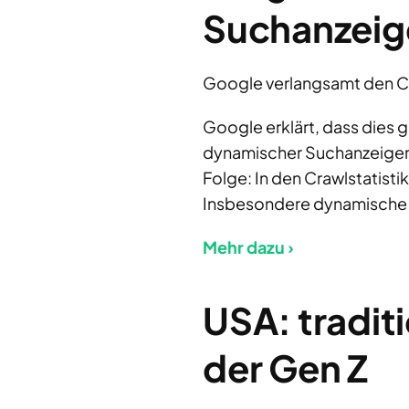
Suchanzeig
Google verlangsamt den Cra
Google erklärt, dass dies 
dynamischer Suchanzeigen je
Folge: In den Crawlstatist
Insbesondere dynamische A
Mehr dazu ›
USA: tradit
der Gen Z