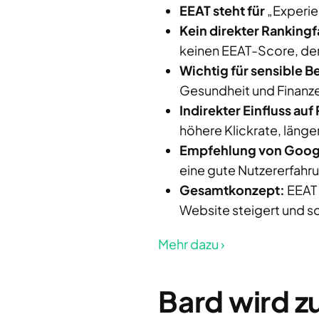
EEAT steht für
„Experien
Kein direkter Rankingf
keinen EEAT-Score, der 
Wichtig für sensible B
Gesundheit und Finanz
Indirekter Einfluss auf
höhere Klickrate, länge
Empfehlung von Goog
eine gute Nutzererfahru
Gesamtkonzept:
EEAT 
Website steigert und so
Mehr dazu ›
Bard wird z