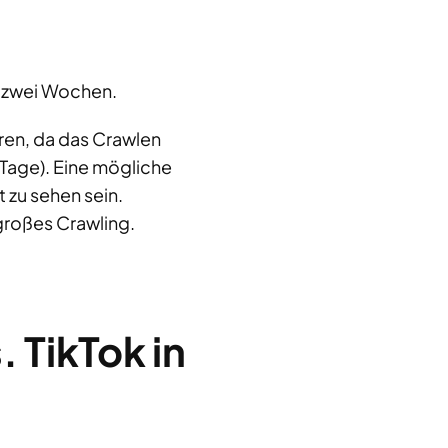
t zwei Wochen.
ren, da das Crawlen
4 Tage). Eine mögliche
 zu sehen sein.
großes Crawling.
 TikTok in