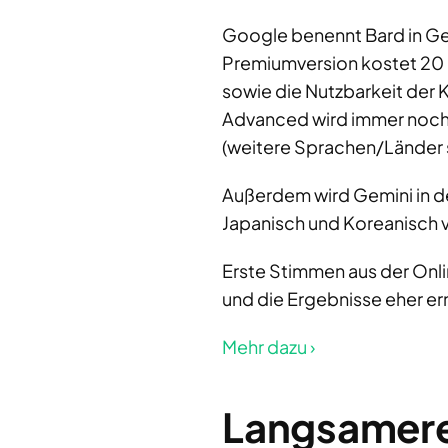
Google benennt Bard in Gem
Premiumversion kostet 20 $
sowie die Nutzbarkeit der 
Advanced wird immer noch we
(weitere Sprachen/Länder s
Außerdem wird Gemini in den
Japanisch und Koreanisch ve
Erste Stimmen aus der Onl
und die Ergebnisse eher er
Mehr dazu ›
Langsamere