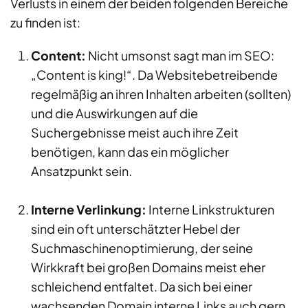
Verlusts in einem der beiden folgenden Bereiche
zu finden ist:
Content:
Nicht umsonst sagt man im SEO:
„Content is king!“. Da Websitebetreibende
regelmäßig an ihren Inhalten arbeiten (sollten)
und die Auswirkungen auf die
Suchergebnisse meist auch ihre Zeit
benötigen, kann das ein möglicher
Ansatzpunkt sein.
Interne Verlinkung:
Interne Linkstrukturen
sind ein oft unterschätzter Hebel der
Suchmaschinenoptimierung, der seine
Wirkkraft bei großen Domains meist eher
schleichend entfaltet. Da sich bei einer
wachsenden Domain interne Links auch gern