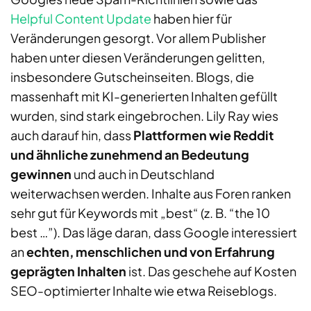
Helpful Content Update
haben hier für
Veränderungen gesorgt. Vor allem Publisher
haben unter diesen Veränderungen gelitten,
insbesondere Gutscheinseiten. Blogs, die
massenhaft mit KI-generierten Inhalten gefüllt
wurden, sind stark eingebrochen. Lily Ray wies
auch darauf hin, dass
Plattformen wie Reddit
und ähnliche zunehmend an Bedeutung
gewinnen
und auch in Deutschland
weiterwachsen werden. Inhalte aus Foren ranken
sehr gut für Keywords mit „best“ (z.
B. “the 10
best …”). Das l
ä
ge daran, dass Google interessiert
an
echte
n
, menschliche
n
und von Erfahrung
geprägten Inhalten
ist. Das geschehe auf Kosten
SEO-optimierter Inhalte
wie etwa
Reiseblogs.