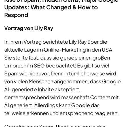
Updates: What Changed & How to
Respond
Vortrag von Lily Ray
In ihrem Vortrag berichtete Lily Ray über die
aktuelle Lage
im Online-Marketing
in den USA.
Sie stellt
e
fest, dass sie gerade
einen großen
Umbruch im SEO beobachte
t
: E
s
gibt
so viel
Spam wie nie zuvor
.
Denn i
rrtümlich
erweise
wird
von vielen Menschen
angenommen, dass Google
AI-generierte Inhalte akzeptiert
,
dementsprechend
wird
massenhaft Content mit
AI generiert. Allerdings kann Google d
as
teilweise erkennen und entsprechend reagieren.
Googles neue Spam-Richtlinien sowie das