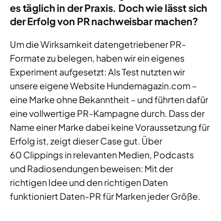
es täglich in der Praxis. Doch wie lässt sich
der Erfolg von PR nachweisbar machen?
Um die Wirksamkeit datengetriebener PR-
Formate zu belegen, haben wir ein eigenes
Experiment aufgesetzt:
Als Test nutzten wir
unser
e eigene Website
Hundemagazin.com
–
eine Marke ohne Bekanntheit – und führten dafür
eine vollwertige PR-Kampagne durch.
Dass der
Name einer Marke dabei keine Voraussetzung für
Erfolg ist, zeigt dieser Case
gut
. Über
60
Clippings
in relevanten Medien, Podcasts
und Radio
sendungen
beweisen
: Mit der
richtigen Idee und den richtigen Daten
funktioniert Daten-PR für Marken jeder Größe.