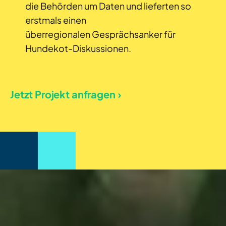
die Behörden um Daten und lieferten so
erstmals einen
überregionalen Gesprächsanker für
Hundekot-Diskussionen.
Jetzt Projekt anfragen ›