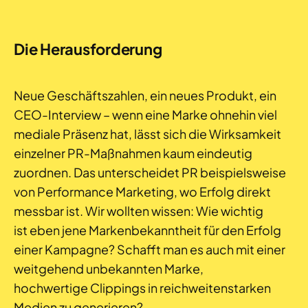
Die Herausforderung
Neue Geschäftszahlen, ein neues Produkt, ein
CEO-Interview – wenn eine Marke ohnehin viel
mediale Präsenz hat, lässt sich die Wirksamkeit
einzelner PR-Maßnahmen kaum eindeutig
zuordnen. Das unterscheidet PR
beispielsweise
von
Performance Marketing, wo Erfolg direkt
messbar ist.
Wir wollten
wissen
: Wie wichtig
ist
eben jene
Marke
nbekanntheit
für den Erfolg
einer Kampagne? Schafft man es auch mit einer
weitgehend unbekannten Marke,
hochwertige
Clippings
in
reichweitenstarken
Medien zu generieren?