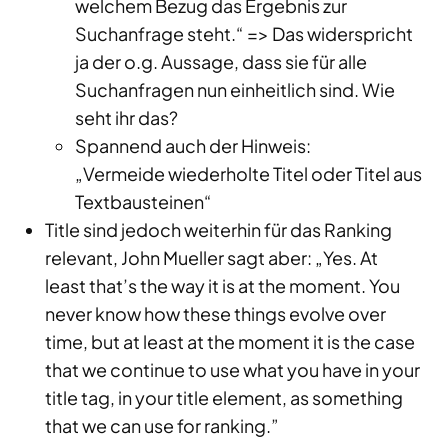
welchem Bezug das Ergebnis zur
Suchanfrage steht.“ => Das widerspricht
ja der o.g. Aussage, dass sie für alle
Suchanfragen nun einheitlich sind. Wie
seht ihr das?
Spannend auch der Hinweis:
„Vermeide wiederholte Titel oder Titel aus
Textbausteinen“
Title sind jedoch weiterhin für das Ranking
relevant, John Mueller sagt aber: „Yes. At
least that’s the way it is at the moment. You
never know how these things evolve over
time, but at least at the moment it is the case
that we continue to use what you have in your
title tag, in your title element, as something
that we can use for ranking.”