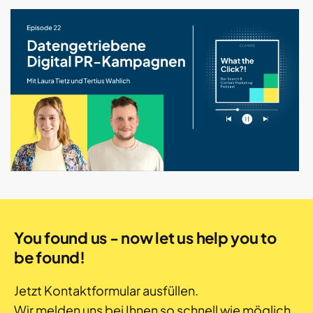
You found us - now let us help you to
be found!
Jetzt Kontaktformular ausfüllen.
Wir melden uns bei Ihnen so schnell wie möglich