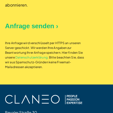
abonnieren.
Ihre Anfrage wird verschlüsselt per HTTPS an unseren
Server geschickt. Wir werden Ihre Angaben zur
Beantwortung Ihrer Anfrage speichern. Hier finden Sie
unsere
Datenschutzerklärung.
Bitte beachten Sie, dass
wir aus Spamschutz-Gründen keine Freemail-
Mailadressen akzeptieren.
Revaler Straße 30