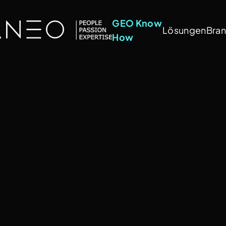
GEO Know
Lösungen
Bra
How