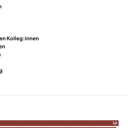
n
en Kolleg:innen
en
n
g