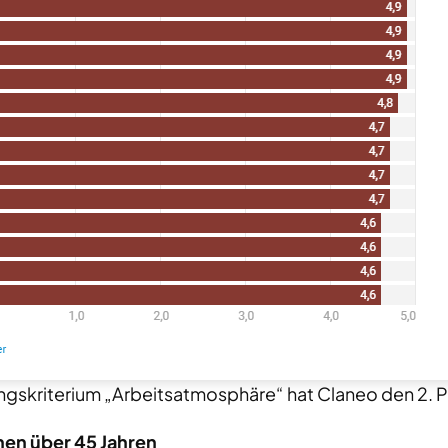
gskriterium „Arbeitsatmosphäre“ hat Claneo den 2. Pl
en über 45 Jahren