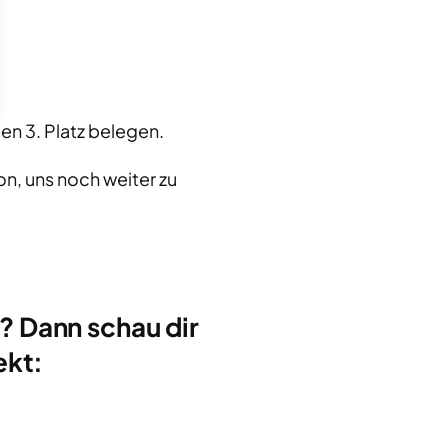
n 3. Platz belegen.
on, uns noch weiter zu
? Dann schau dir
ekt: