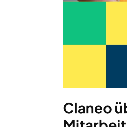
Claneo ü
Mitarbei