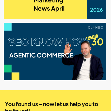
You found us - now let us help you to
be found!