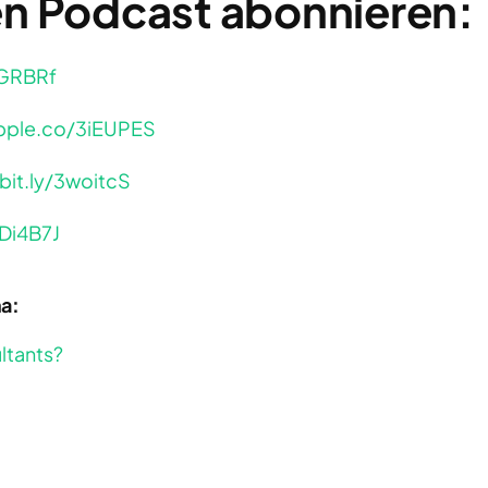
en Podcast abonnieren:
3iGRBRf
apple.co/3iEUPES
/bit.ly/3woitcS
3Di4B7J
a:
tants?