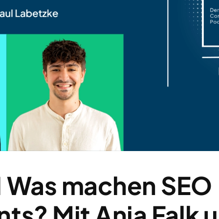
1 Was machen SEO
ts? Mit Anja Falk 