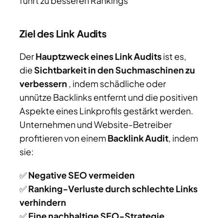
führt zu besseren Rankings
Ziel des Link Audits
Der
Hauptzweck eines Link Audits
ist es,
die
Sichtbarkeit in den Suchmaschinen zu
verbessern
, indem schädliche oder
unnütze Backlinks entfernt und die positiven
Aspekte eines Linkprofils gestärkt werden.
Unternehmen und Website-Betreiber
profitieren von einem
Backlink Audit
, indem
sie:
✅
Negative SEO vermeiden
✅
Ranking-Verluste durch schlechte Links
verhindern
✅
Eine nachhaltige SEO-Strategie