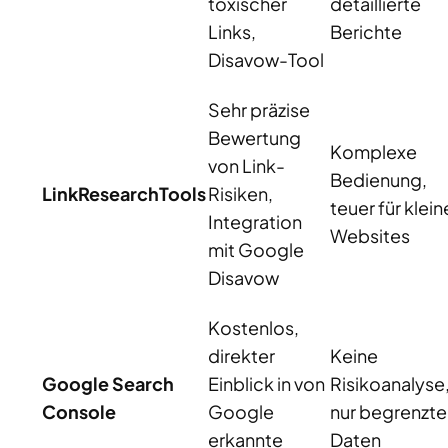
toxischer
detaillierte
Links,
Berichte
Disavow-Tool
Sehr präzise
Bewertung
Komplexe
von Link-
Bedienung,
LinkResearchTools
Risiken,
teuer für klein
Integration
Websites
mit Google
Disavow
Kostenlos,
direkter
Keine
Google Search
Einblick in von
Risikoanalyse
Console
Google
nur begrenzte
erkannte
Daten