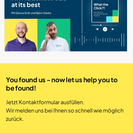
You found us - now let us help you to
be found!
Jetzt Kontaktformular ausfüllen.
Wir melden uns bei Ihnen so schnell wie möglich
zurück.