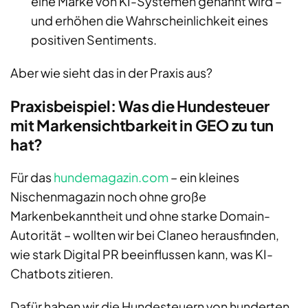
eine Marke von KI-Systemen genannt wird –
und erhöhen die Wahrscheinlichkeit eines
positiven Sentiments.
Aber wie sieht das in der Praxis aus?
Praxisbeispiel: Was die Hundesteuer
mit Markensichtbarkeit in GEO zu tun
hat?
Für das
hundemagazin.com
– ein kleines
Nischenmagazin noch ohne große
Markenbekanntheit und ohne starke Domain-
Autorität – wollten wir bei Claneo herausfinden,
wie stark Digital PR beeinflussen kann, was KI-
Chatbots zitieren.
Dafür haben wir die Hundesteuern von hunderten