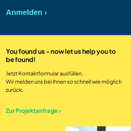
You found us - now let us help you to
be found!
Jetzt Kontaktformular ausfüllen.
Wir melden uns bei Ihnen so schnell wie möglich
zurück.
Zur Projektanfrage ›