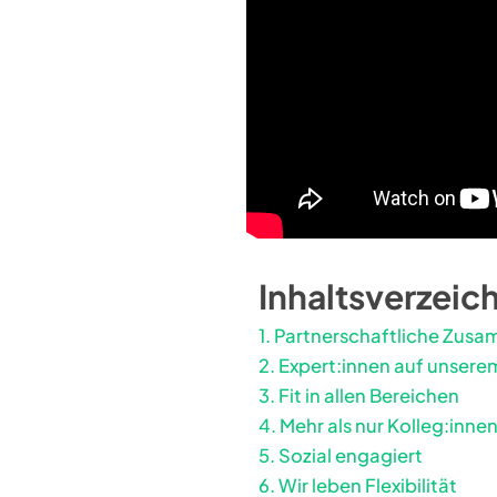
Inhaltsverzeic
Partnerschaftliche Zus
Expert:innen auf unsere
Fit in allen Bereichen
Mehr als nur Kolleg:inne
Sozial engagiert
Wir leben Flexibilität