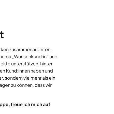
t
Marken zusammenarbeiten,
m Thema „Wunschkund:in“ und
jekte unterstützen, hinter
 den Kund:innen haben und
r, sondern vielmehr als ein
sagen zu können, dass wir
pe, freue ich mich auf