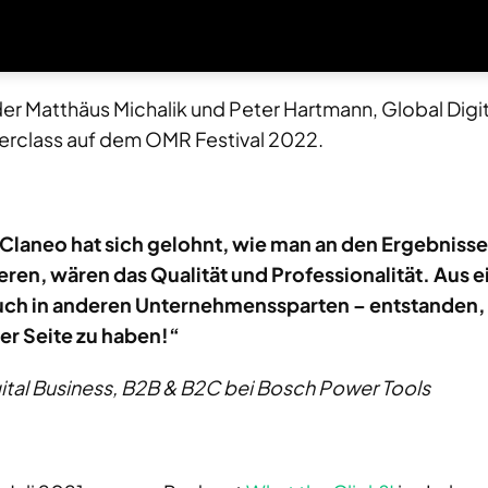
r Matthäus Michalik und Peter Hartmann, Global Digi
terclass auf dem OMR Festival 2022.
laneo hat sich gelohnt, wie man an den Ergebnissen 
ren, wären das Qualität und Professionalität. Aus 
auch in anderen Unternehmenssparten – entstanden, 
er Seite zu haben!“
gital Business, B2B & B2C bei Bosch Power Tools