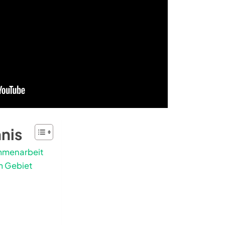
hnis
ammenarbeit
m Gebiet
n