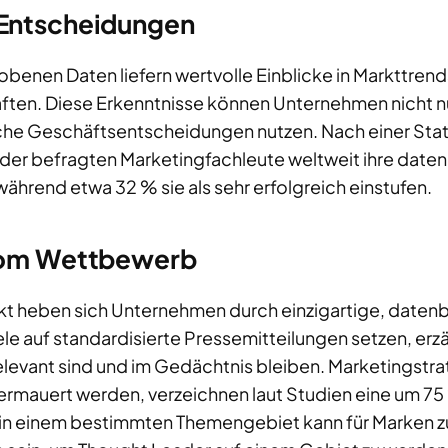
Entscheidungen
enen Daten liefern wertvolle Einblicke in Markttren
en. Diese Erkenntnisse können Unternehmen nicht nu
sche Geschäftsentscheidungen nutzen. Nach einer Sta
er befragten Marketingfachleute weltweit ihre daten
ährend etwa 32 % sie als sehr erfolgreich einstufen.
vom Wettbewerb
kt heben sich Unternehmen durch einzigartige, datenba
le auf standardisierte Pressemitteilungen setzen, erz
relevant sind und im Gedächtnis bleiben. Marketingstra
ermauert werden, verzeichnen laut Studien eine um 75 
ng in einem bestimmten Themengebiet kann für Marken 