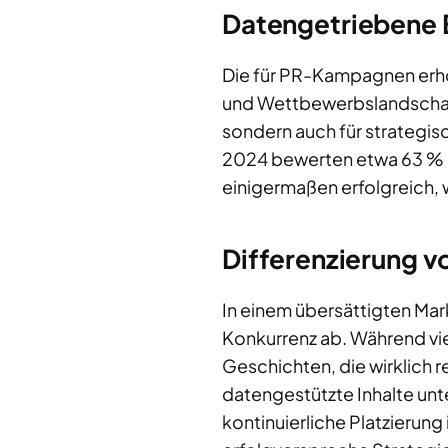
Datengetriebene 
Die für PR-Kampagnen erhob
und Wettbewerbslandschaft
sondern auch für strategi
2024 bewerten etwa 63 % d
einigermaßen erfolgreich, w
Differenzierung 
In einem übersättigten Mar
Konkurrenz ab. Während vie
Geschichten, die wirklich 
datengestützte Inhalte unt
kontinuierliche Platzieru