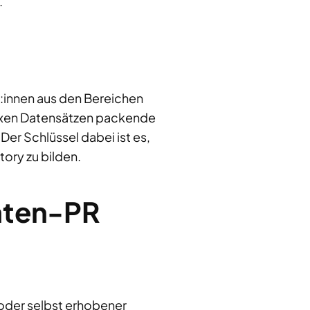
.
t:innen aus den Bereichen
lexen Datensätzen packende
er Schlüssel dabei ist es,
ory zu bilden.
Daten-PR
 oder selbst erhobener