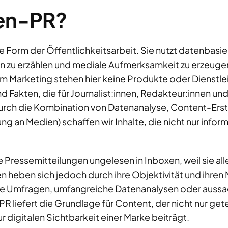
ten-PR?
e Form der Öffentlichkeitsarbeit. Sie nutzt datenbasi
u erzählen und mediale Aufmerksamkeit zu erzeugen. 
eim Marketing stehen hier keine Produkte oder Dienstl
 Fakten, die für Journalist:innen, Redakteur:innen un
urch die Kombination von Datenanalyse, Content-Erst
ng an Medien) schaffen wir Inhalte, die nicht nur info
 Pressemitteilungen ungelesen in Inboxen, weil sie all
heben sich jedoch durch ihre Objektivität und ihren 
ve Umfragen, umfangreiche Datenanalysen oder aussa
 liefert die Grundlage für Content, der nicht nur getei
ur digitalen Sichtbarkeit einer Marke beiträgt.