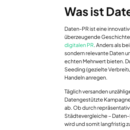
Was ist Da
Daten-PR ist eine innovativ
überzeugende Geschichten z
digitalen PR
. Anders als b
sondern relevante Daten und
echten Mehrwert bieten. D
Seeding (gezielte Verbreitu
Handeln anregen.
Täglich versanden unzählige
Datengestützte Kampagnen 
ab. Ob durch repräsentati
Städtevergleiche – Daten-PR
wird und somit langfristig z