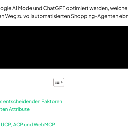
oogle AI Mode und ChatGPT optimiert werden, welche 
n Weg zu vollautomatisierten Shopping-Agenten eb
hs entscheidenden Faktoren
ten Attribute
g
e: UCP, ACP und WebMCP