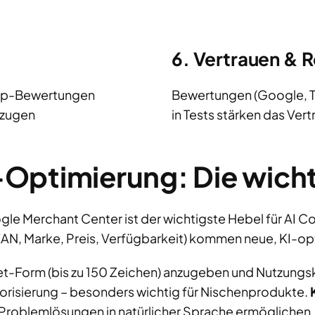
6. Vertrauen & 
op-Bewertungen
Bewertungen (Google, T
rzugen
in Tests stärken das Ve
ptimierung: Die wichti
le Merchant Center ist der wichtigste Hebel für AI 
/EAN, Marke, Preis, Verfügbarkeit) kommen neue, KI-opt
let-Form (bis zu 150 Zeichen) anzugeben und Nutzung
orisierung – besonders wichtig für Nischenprodukte.
Problemlösungen in natürlicher Sprache ermöglichen.