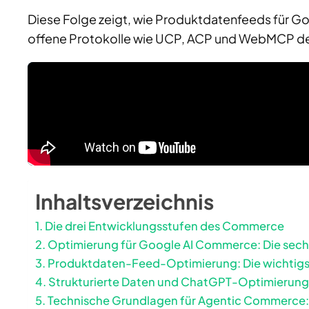
Diese Folge zeigt, wie Produktdatenfeeds für G
offene Protokolle wie UCP, ACP und WebMCP de
Inhaltsverzeichnis
Die drei Entwicklungsstufen des Commerce
Optimierung für Google AI Commerce: Die sec
Produktdaten-Feed-Optimierung: Die wichtigs
Strukturierte Daten und ChatGPT-Optimierun
Technische Grundlagen für Agentic Commerc