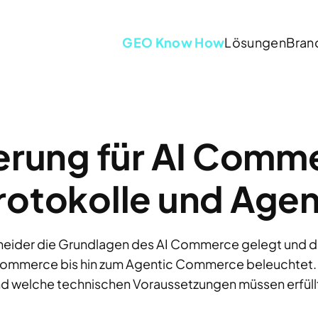
GEO Know How
Lösungen
Bran
erung für AI Comm
rotokolle und Age
chneider die Grundlagen des AI Commerce gelegt und 
mmerce bis hin zum Agentic Commerce beleuchtet. Je
d welche technischen Voraussetzungen müssen erfüllt 