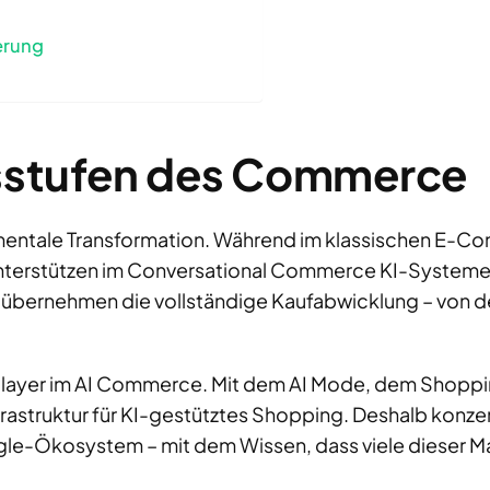
erung
gsstufen des Commerce
damentale Transformation. Während im klassischen E-
nterstützen im Conversational Commerce KI-Systeme 
übernehmen die vollständige Kaufabwicklung – von de
 Player im AI Commerce. Mit dem AI Mode, dem Shoppin
astruktur für KI-gestütztes Shopping. Deshalb konzen
e-Ökosystem – mit dem Wissen, dass viele dieser Ma