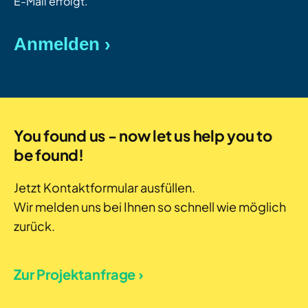
E-Mail erfolgt.
You found us - now let us help you to
be found!
Jetzt Kontaktformular ausfüllen.
Wir melden uns bei Ihnen so schnell wie möglich
zurück.
Zur Projektanfrage ›