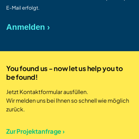
E-Mail erfolgt.
You found us - now let us help you to
be found!
Jetzt Kontaktformular ausfüllen.
Wir melden uns bei Ihnen so schnell wie möglich
zurück.
Zur Projektanfrage ›